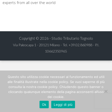
experts from all over the world
Copyright © 2026 - Studio Tributario Tognolo
Via Paleocapa 1 - 20121 Milano - Tel.
+39.02.860988
- P.I.
10662350965
Questo sito utilizza cookie necessari al funzionamento ed utili
alle finalità illustrate nella cookie policy. Se vuoi saperne di più
consulta la nostra cookie policy. Chiudendo questo banner o
cliccando qualunque elemento della pagina acconsenti all’uso
dei cookie.
Ok
Leggi di più