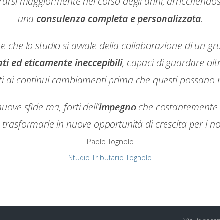
rarsi maggiormente nel corso degli anni, arricchendosi
una
consulenza completa e personalizzata
.
re che lo studio si avvale della collaborazione di un
nti ed eticamente ineccepibili
, capaci di guardare ol
ti ai continui cambiamenti prima che questi possano m
uove sfide ma, forti dell’
impegno
che costantemente m
rasformarle in nuove opportunità di crescita per i nostr
Paolo Tognolo
Studio Tributario Tognolo
Via Paleocap