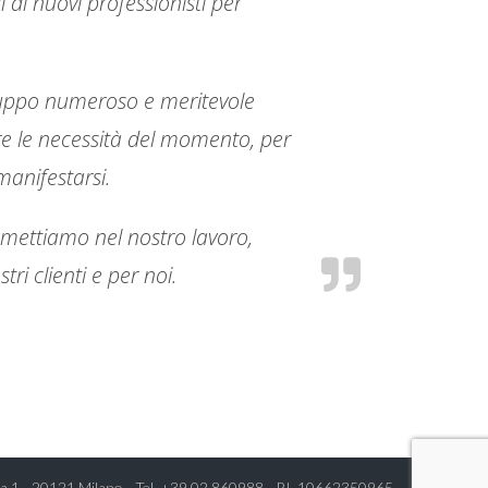
 di nuovi professionisti per
 gruppo numeroso e meritevole
tre le necessità del momento, per
anifestarsi.
ettiamo nel nostro lavoro,
i clienti e per noi.
a 1 - 20121 Milano - Tel.
+39.02.860988
- P.I. 10662350965