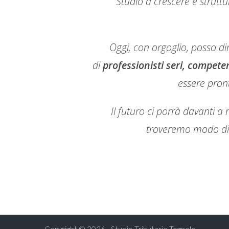
Studio a crescere e struttu
Oggi, con orgoglio, posso di
di
professionisti seri, compete
essere pron
Il futuro ci porrà davanti a n
troveremo modo di t
Copyright © 2026 - Studio Tributario Tognolo