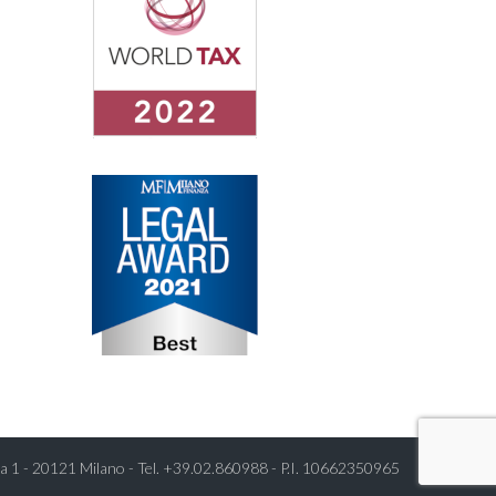
a 1 - 20121 Milano - Tel.
+39.02.860988
- P.I. 10662350965