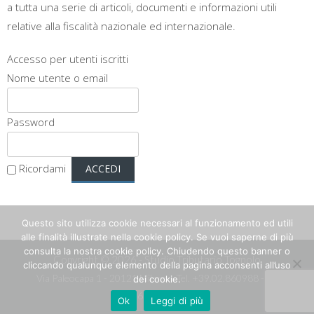
a tutta una serie di articoli, documenti e informazioni utili
relative alla fiscalità nazionale ed internazionale.
Accesso per utenti iscritti
Nome utente o email
Password
Ricordami
Questo sito utilizza cookie necessari al funzionamento ed utili
alle finalità illustrate nella cookie policy. Se vuoi saperne di più
consulta la nostra cookie policy. Chiudendo questo banner o
Copyright © 2026 - Studio Tributario Tognolo
cliccando qualunque elemento della pagina acconsenti all’uso
Via Paleocapa 1 - 20121 Milano - Tel.
+39.02.860988
- P.I.
dei cookie.
10662350965
Ok
Leggi di più