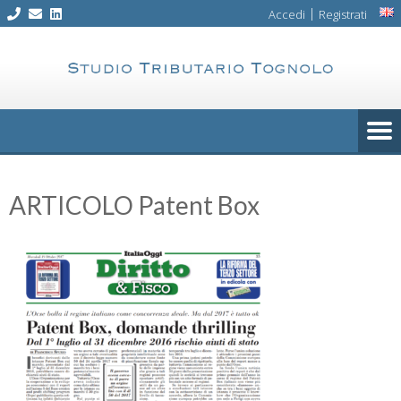
Skip
|
Accedi
Registrati
to
content
ARTICOLO Patent Box