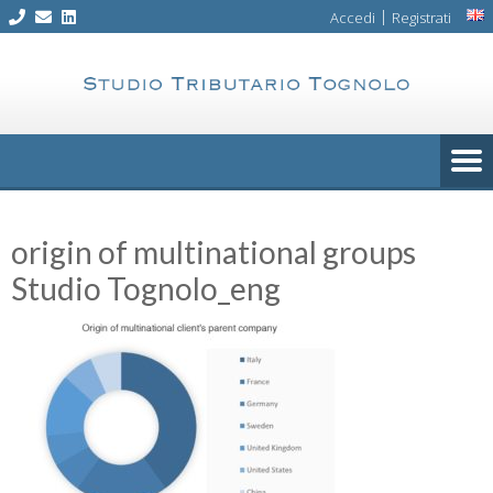
Skip
|
Accedi
Registrati
to
content
origin of multinational groups
Studio Tognolo_eng