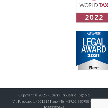
Copyright © 2026 - Studio Tributario Tognolo
Via Paleocapa 1 - 20121 Milano - Tel.
+39.02.860988
- P.I.
10662350965