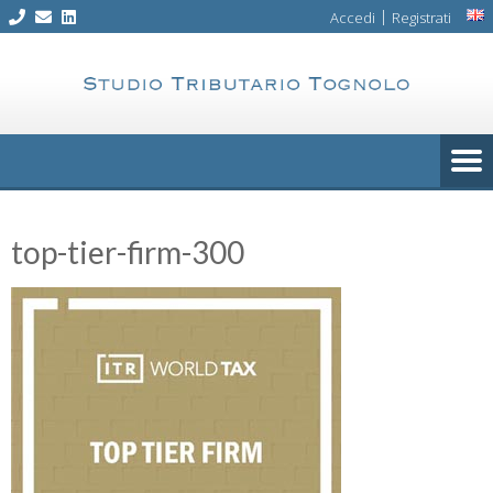
Skip
|
Accedi
Registrati
to
content
top-tier-firm-300