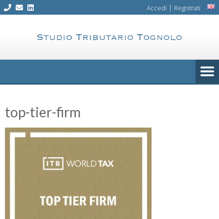
Skip
|
Accedi
Registrati
to
content
top-tier-firm