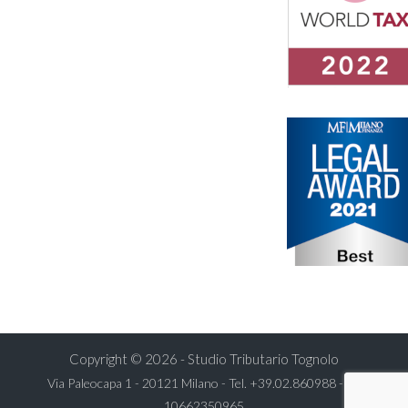
Copyright © 2026 - Studio Tributario Tognolo
Via Paleocapa 1 - 20121 Milano - Tel.
+39.02.860988
- P.I.
10662350965