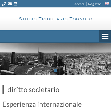
Skip
|
Accedi
Registrati
to
content
diritto societario
Esperienza internazionale