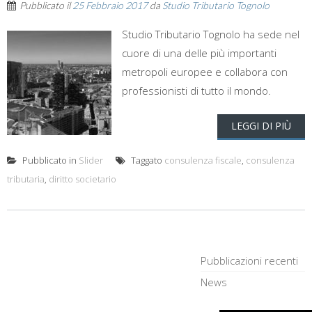
Pubblicato il
25 Febbraio 2017
da
Studio Tributario Tognolo
Studio Tributario Tognolo ha sede nel
cuore di una delle più importanti
metropoli europee e collabora con
professionisti di tutto il mondo.
LEGGI DI PIÙ
Pubblicato in
Slider
Taggato
consulenza fiscale
,
consulenza
tributaria
,
diritto societario
Pubblicazioni recenti
News